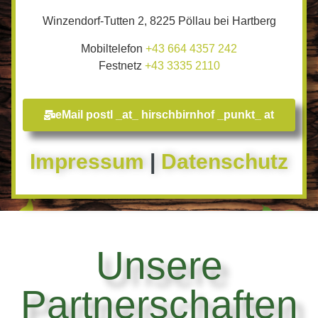
Winzendorf-Tutten 2, 8225 Pöllau bei Hartberg
Mobiltelefon
+43 664 4357 242
Festnetz
+43 3335 2110​
eMail postl _at_ hirschbirnhof _punkt_ at
Impressum
|
Datenschutz
Unsere
Partnerschaften