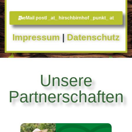
eMail postl _at_ hirschbirnhof _punkt_ at
Impressum
|
Datenschutz
Unsere
Partnerschaften