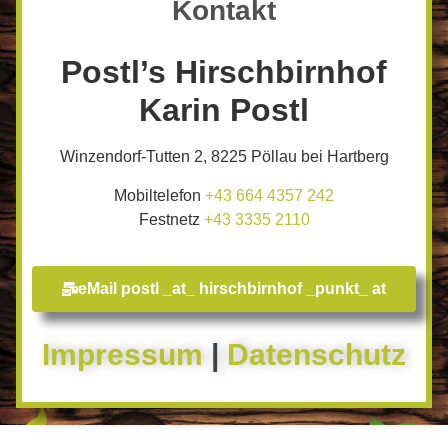
Kontakt
Postl’s Hirschbirnhof
Karin Postl
Winzendorf-Tutten 2, 8225 Pöllau bei Hartberg
Mobiltelefon
+43 664 4357 242
Festnetz
+43 3335 2110​
eMail postl _at_ hirschbirnhof _punkt_ at
Impressum
|
Datenschutz